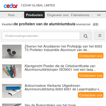
CEDAR GLOBAL LIMITED
Huis
Producten
Ongeveer ons
Fabrieksreis
>>
de profielen van de aluminiumbuis
Kwaliteit
leverancier.
(22)
Zilveren het Anodiseren het Profielpijp van het 6063
T5 Profielen Industriële Aluminium van de
Aluminiumbuis
Contacteer ons
Klantgericht Poeder die de Cirkelcertificatie van
Aluminiumuitdrijvingen ISO9001 met een laag
bedekken
Contacteer ons
Anticorrosieve Vierkante Uitgedreven
Aluminiumuitdrijving 6063 6061 de Legeringsbui van
T5 T6
Contacteer ons
Van de Buisprofielen van het hoge