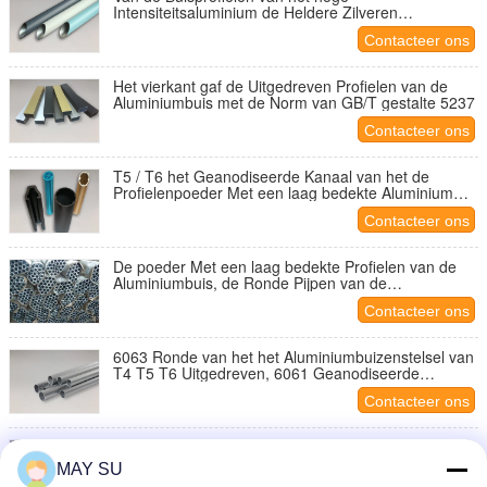
Intensiteitsaluminium de Heldere Zilveren
Geanodiseerde Weerbestendigheid
Contacteer ons
Het vierkant gaf de Uitgedreven Profielen van de
Aluminiumbuis met de Norm van GB/T gestalte 5237
Contacteer ons
T5 / T6 het Geanodiseerde Kanaal van het de
Profielenpoeder Met een laag bedekte Aluminium
van de Aluminiumbuis
Contacteer ons
De poeder Met een laag bedekte Profielen van de
Aluminiumbuis, de Ronde Pijpen van de
Aluminiumuitdrijving
Contacteer ons
6063 Ronde van het het Aluminiumbuizenstelsel van
T4 T5 T6 Uitgedreven, 6061 Geanodiseerde
Aluminiumbuis
Contacteer ons
De houten Kleur Uitgedreven Buis van de het
Aluminiumuitdrijving van de Aluminiumpijp
MAY SU
Rechthoekige