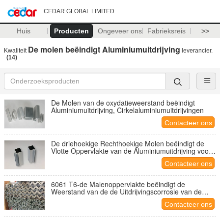
CEDAR GLOBAL LIMITED
Huis
Producten
Ongeveer ons
Fabrieksreis
>>
De molen beëindigt Aluminiumuitdrijving
Kwaliteit
leverancier.
(14)
De Molen van de oxydatieweerstand beëindigt
Aluminiumuitdrijving, Cirkelaluminiumuitdrijvingen
Contacteer ons
De driehoekige Rechthoekige Molen beëindigt de
Vlotte Oppervlakte van de Aluminiumuitdrijving voor
Meubilair
Contacteer ons
6061 T6-de Malenoppervlakte beëindigt de
Weerstand van de de Uitdrijvingscorrosie van de
Aluminiumhoek
Contacteer ons