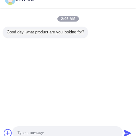
Douanelengte
Contacteer ons
De hoge Precisiemolen beëindigt
2:05 AM
Aluminiumuitdrijving Zuurvaste 6063/6061
Contacteer ons
Good day, what product are you looking for?
1 / 2
Veranderingstaal
Dutch
Thuis
|
Ongeveer ons
|
Contacteer ons
|
Sitemap
|
Privacybeleid
Desktopmening
Copyright © 2018 - 2026 CEDAR GLOBAL LIMITED.
All rights reserved.
Chat
Vraag een offerte