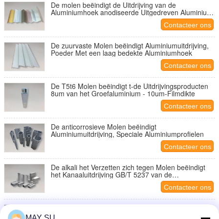
De molen beëindigt de Uitdrijving van de
Aluminiumhoek anodiseerde Uitgedreven Aluminiumt
Bar
Contacteer ons
De zuurvaste Molen beëindigt Aluminiumuitdrijving,
Poeder Met een laag bedekte Aluminiumhoek
Contacteer ons
De T5t6 Molen beëindigt t-de Uitdrijvingsproducten
8um van het Groefaluminium - 10um-Filmdikte
Contacteer ons
De anticorrosieve Molen beëindigt
Aluminiumuitdrijving, Speciale Aluminiumprofielen
Contacteer ons
De alkali het Verzetten zich tegen Molen beëindigt
het Kanaaluitdrijving GB/T 5237 van de
Aluminiumuitdrijving H
Contacteer ons
De zilveren Molen van de Uitdrijvingsprofielen van
het Industriële Normaluminium beëindigt
MAY SU