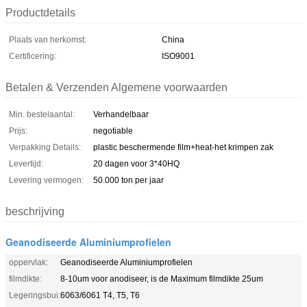
Productdetails
Plaats van herkomst:
China
Certificering:
ISO9001
Betalen & Verzenden Algemene voorwaarden
Min. bestelaantal:
Verhandelbaar
Prijs:
negotiable
Verpakking Details:
plastic beschermende film+heat-het krimpen zak
Levertijd:
20 dagen voor 3*40HQ
Levering vermogen:
50.000 ton per jaar
beschrijving
Geanodiseerde Aluminiumprofielen
oppervlak:
Geanodiseerde Aluminiumprofielen
filmdikte:
8-10um voor anodiseer, is de Maximum filmdikte 25um
Legeringsbui:
6063/6061 T4, T5, T6