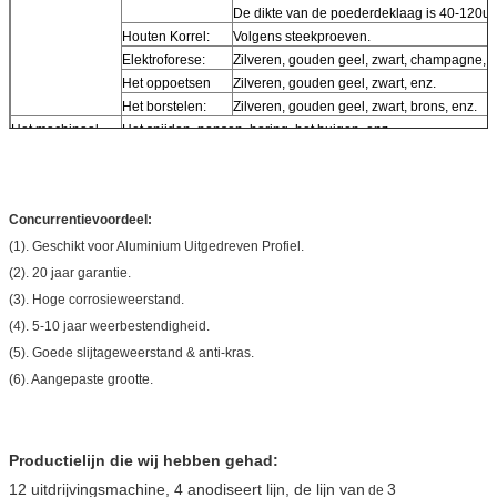
De dikte van de poederdeklaag is 40-120u
Houten Korrel:
Volgens steekproeven.
Elektroforese:
Zilveren, gouden geel, zwart, champagne, e
Het oppoetsen
Zilveren, gouden geel, zwart, enz.
Het borstelen:
Zilveren, gouden geel, zwart, brons, enz.
Het machinaal
Het snijden, ponsen, boring, het buigen, enz.
bewerken:
OEM aangepaste aluminiumprofielen zijn beschikbaar.
Concurrentievoordeel:
(1). Geschikt voor Aluminium Uitgedreven Profiel.
(2). 20 jaar garantie.
(3). Hoge corrosieweerstand.
(4). 5-10 jaar weerbestendigheid.
(5). Goede slijtageweerstand & anti-kras.
(6). Aangepaste grootte.
Productielijn die wij hebben gehad:
12 uitdrijvingsmachine,
4 anodiseert lijn,
de lijn van
3
de