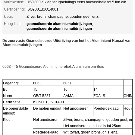
Vormkosten:
USD300 elk en terugbetalings eens hoeveelheid tot 5 ton elk
Certificering:
ISO9001,ISO14001
kleur:
Zilver, brons, champagne, gouden geel, enz.
geanodiseerde aluminiumuitdrijvingen
Hoog licht:
,
geanodiseerde aluminiumuitdrijvingen
De zuurvaste Geanodiseerde Uitdrijving van het het Aluminiumt Kanaal van
Aluminiumuitdrijvingen
6063 - T5 Geanodiseerd Aluminiumprofiel, Aluminium om Buis
Legering:
6063
6061
Bui:
T5
T6
T4
Norm:
GB/T 5237
AAMA
ZOALS
CHIN
Certificatie:
ISO9001, ISO14001
De oppervlakte
De molen eindigt
Het anodiseren
Poederdeklaag
Houten
eindigt:
Kleur:
Het anodiseren:
Zilver, brons, champagne, gouden geel, enz
Het anodiseren de dikte is tot 25um.
Poederdeklaag:
Wit, zwart, groen brons, grijs, enz.